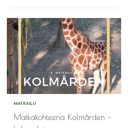
LEGOLANDIIN
JA
TAKAISIN
–
KAKSI
REITTIÄ
MATKAILU
Matkakohteena Kolmården –