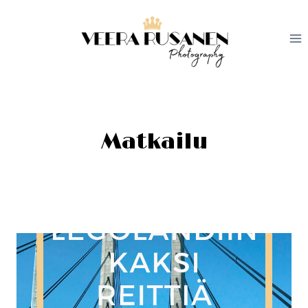
Siirry
sisältöön
Matkailu