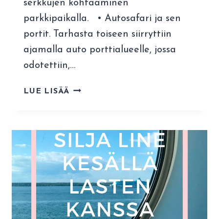
serkkujen kohtaaminen
parkkipaikalla. • Autosafari ja sen
portit. Tarhasta toiseen siirryttiin
ajamalla auto porttialueelle, jossa
odotettiin,…
MATKAKOHTEENA
LUE LISÄÄ
KOLMÅRDEN
–
KOKEMUKSIA