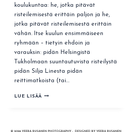
koulukuntaa: he, jotka pitävät
risteilemisestä erittäin paljon ja he,
jotka pitävät risteilemisestä erittäin
vähän. Itse kuulun ensimmäiseen
ryhmään – tietyin ehdoin ja
varauksin: pidän Helsingistä
Tukholmaan suuntautuvista risteilystä
pidän Silja Linesta pidän
reittimatkoista (tai…
SILJA
LUE LISÄÄ
LINE
KESÄLLÄ
LASTEN
KANSSA
© 2026 VEERA RUSANEN PHOTOGRAPHY - DESIGNED BY VEERA RUSANEN