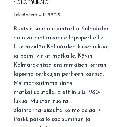
kokemuksia
Tekijä
veera
18.8.2019
Ruotsin suurin eläintarha Kolmården
on oiva matkakohde lapsiperheille.
Lue meidän Kolmården-kokemuksia
ja poimi vinkit matkalle. Kävin
Kolmårdenissa ensimmäisen kerran
lapsena serkkujen perheen kanssa.
Me matkasimme sinne
matkailuautolla. Elettiin siis 1980-
lukua. Muistan tuolta
eläintarhareissulta kolme asiaa: •
Parkkipaikalle saapuminen ja