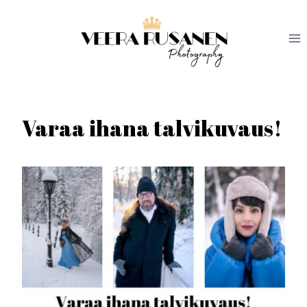
Siirry
sisältöön
Varaa ihana talvikuvaus!