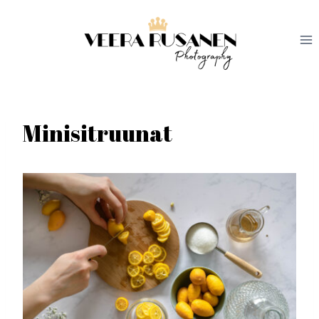
Siirry
sisältöön
Minisitruunat