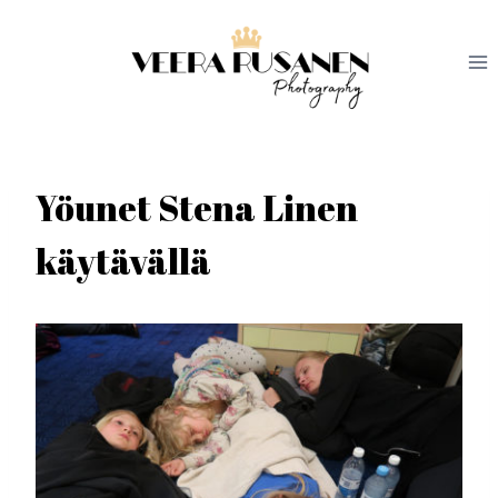
Siirry
sisältöön
Yöunet Stena Linen
käytävällä